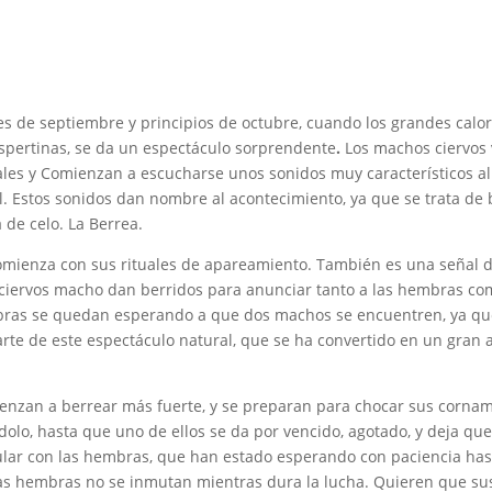
es de septiembre y principios de octubre, cuando los grandes calor
spertinas, se da un espectáculo sorprendente
.
Los machos ciervos 
izales y Comienzan a escucharse unos sonidos muy característicos a
l. Estos sonidos dan nombre al acontecimiento, ya que se trata de 
 de celo. La Berrea.
comienza con sus rituales de apareamiento. También es una señal 
 ciervos macho dan berridos para anunciar tanto a las hembras co
embras se quedan esperando a que dos machos se encuentren, ya q
rte de este espectáculo natural, que se ha convertido en un gran a
enzan a berrear más fuerte, y se preparan para chocar sus corna
olo, hasta que uno de ellos se da por vencido, agotado, y deja qu
pular con las hembras, que han estado esperando con paciencia has
as hembras no se inmutan mientras dura la lucha. Quieren que sus