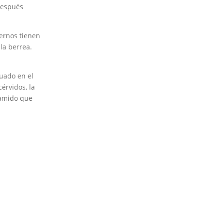
 después
uernos tienen
la berrea.
tuado en el
érvidos, la
ramido que