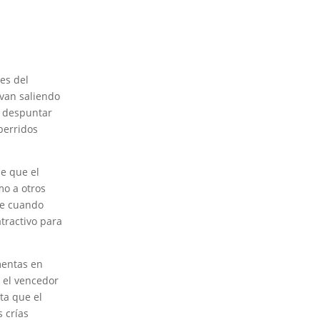
es del
van saliendo
l despuntar
berridos
de que el
mo a otros
ue cuando
tractivo para
mentas en
e el vencedor
ta que el
 crías