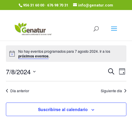
956 31 60 00 · 676 98 70 31
info@genatur.com
No hay eventos programados para 7 agosto 2024. Ir a los
próximos eventos
.
Navega
Nav
7/8/2024
Buscar
Día
de
de
Seleccionar
vist
búsque
fecha.
de
Día anterior
Siguiente día
y
Eve
vistas
de
Suscribirse al calendario
Eventos