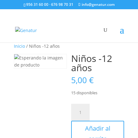
956 31 60 00 · 676 98 70 31
info@genatur.com
Inicio
/ Niños -12 años
Niños -12
años
5,00
€
15 disponibles
Niños
-12
años
Añadir al
cantidad