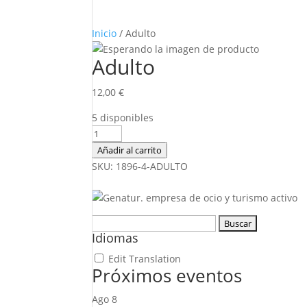
Inicio
/ Adulto
Adulto
12,00
€
5 disponibles
Adulto
cantidad
Añadir al carrito
SKU:
1896-4-ADULTO
Buscar:
Idiomas
Edit Translation
Próximos eventos
Ago
8