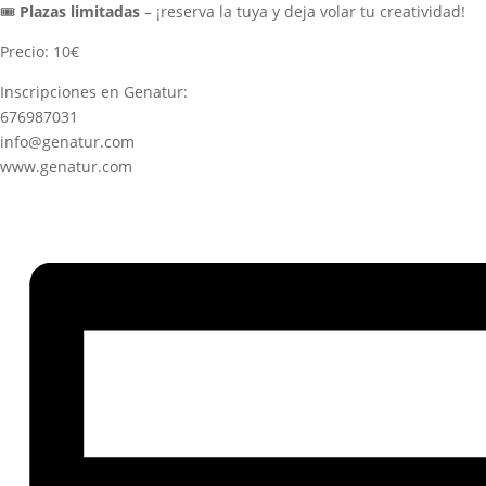
🎟️
Plazas limitadas
– ¡reserva la tuya y deja volar tu creatividad!
Precio: 10€
Inscripciones en Genatur:
676987031
info@genatur.com
www.genatur.com