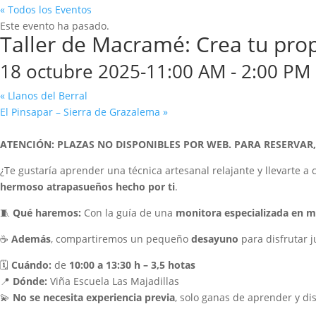
« Todos los Eventos
Este evento ha pasado.
Taller de Macramé: Crea tu pro
18 octubre 2025-11:00 AM
-
2:00 PM
«
Llanos del Berral
El Pinsapar – Sierra de Grazalema
»
ATENCIÓN: PLAZAS NO DISPONIBLES POR WEB. PARA RESERVAR,
¿Te gustaría aprender una técnica artesanal relajante y llevarte a
hermoso atrapasueños hecho por ti
.
🧵
Qué haremos:
Con la guía de una
monitora especializada en 
☕
Además
, compartiremos un pequeño
desayuno
para disfrutar 
🗓️
Cuándo:
de
10:00 a 13:30 h – 3,5 hotas
📍
Dónde:
Viña Escuela Las Majadillas
💫
No se necesita experiencia previa
, solo ganas de aprender y dis