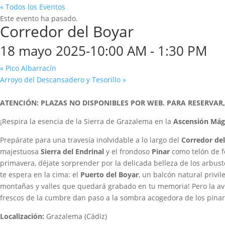
« Todos los Eventos
Este evento ha pasado.
Corredor del Boyar
18 mayo 2025-10:00 AM
-
1:30 PM
«
Pico Albarracín
Arroyo del Descansadero y Tesorillo
»
ATENCIÓN: PLAZAS NO DISPONIBLES POR WEB. PARA RESERVAR,
¡Respira la esencia de la Sierra de Grazalema en la
Ascensión Mági
Prepárate para una travesía inolvidable a lo largo del
Corredor de
majestuosa
Sierra del Endrinal
y el frondoso
Pinar
como telón de fo
primavera, déjate sorprender por la delicada belleza de los arbus
te espera en la cima: el
Puerto del Boyar
, un balcón natural privi
montañas y valles que quedará grabado en tu memoria! Pero la ave
frescos de la cumbre dan paso a la sombra acogedora de los pinar
Localización:
Grazalema (Cádiz)