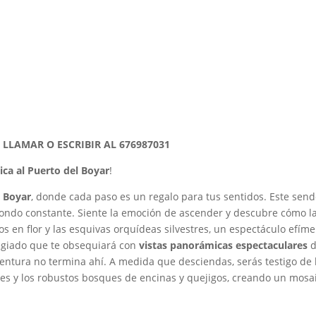
 LLAMAR O ESCRIBIR AL 676987031
ca al Puerto del Boyar
!
l Boyar
, donde cada paso es un regalo para tus sentidos. Este sende
ndo constante. Siente la emoción de ascender y descubre cómo la n
tos en flor y las esquivas orquídeas silvestres, un espectáculo ef
legiado que te obsequiará con
vistas panorámicas espectaculares
d
ntura no termina ahí. A medida que desciendas, serás testigo de 
es y los robustos bosques de encinas y quejigos, creando un mosai