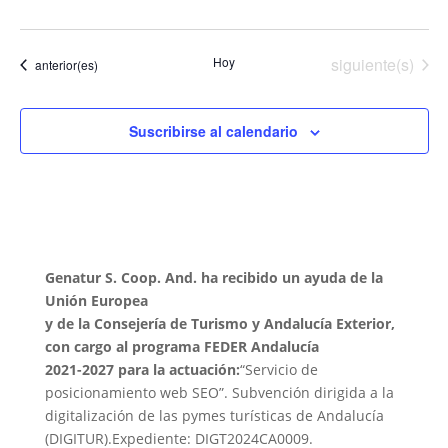
Eventos
Hoy
siguiente(s)
Eventos
anterior(es)
Suscribirse al calendario
Genatur S. Coop. And. ha recibido un ayuda de la
Unión Europea
y de la Consejería de Turismo y Andalucía Exterior,
con cargo al programa FEDER Andalucía
2021-2027 para la actuación:
“Servicio de
posicionamiento web SEO”. Subvención dirigida a la
digitalización de las pymes turísticas de Andalucía
(DIGITUR).Expediente: DIGT2024CA0009.