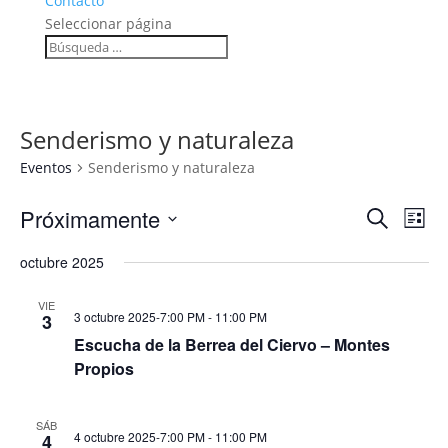
Contacto
Seleccionar página
Senderismo y naturaleza
Eventos
Senderismo y naturaleza
Navega
Na
Próximamente
Buscar
Lista
de
de
Seleccionar
vis
búsqu
octubre 2025
fecha.
de
y
Eve
VIE
vistas
3 octubre 2025-7:00 PM
-
11:00 PM
3
de
Escucha de la Berrea del Ciervo – Montes
Evento
Propios
SÁB
4 octubre 2025-7:00 PM
-
11:00 PM
4