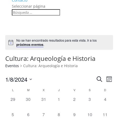
Contacto
Seleccionar página
No se han encontrado resultados para esta vista. Ir a los
próximos eventos
.
Cultura: Arqueología e Historia
Eventos
Cultura: Arqueología e Historia
Navega
Na
1/8/2024
Buscar
Mes
de
de
Seleccionar
vis
Calendario
búsqu
L
M
X
J
V
S
D
fecha.
de
de
y
0
0
0
0
0
0
0
29
30
31
1
2
3
4
Eve
Eventos
vistas
eventos,
eventos,
eventos,
eventos,
eventos,
eventos,
eventos
de
0
0
0
0
0
0
0
5
6
7
8
9
10
11