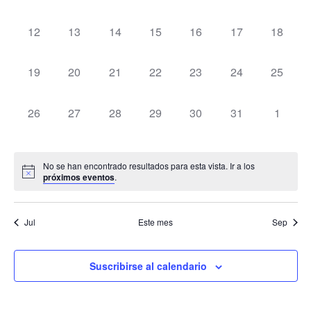
Evento
eventos,
eventos,
eventos,
eventos,
eventos,
eventos,
eventos
0
0
0
0
0
0
0
12
13
14
15
16
17
18
eventos,
eventos,
eventos,
eventos,
eventos,
eventos,
eventos
0
0
0
0
0
0
0
19
20
21
22
23
24
25
eventos,
eventos,
eventos,
eventos,
eventos,
eventos,
eventos
0
0
0
0
0
0
0
26
27
28
29
30
31
1
eventos,
eventos,
eventos,
eventos,
eventos,
eventos,
eventos
No se han encontrado resultados para esta vista. Ir a los
próximos eventos
.
Jul
Este mes
Sep
Suscribirse al calendario