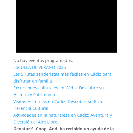
No hay eventos programados.
ESCUELA DE VERANO 2025
Las 5 rutas senderistas más fáciles en Cádiz para
disfrutar en familia
Excursiones culturales en Cádiz: Descubre su
Historia y Patrimonio
Visitas Históricas en Cádiz: Descubre su Rica
Herencia Cultural
Actividades en la naturaleza en Cádiz: Aventura y
Diversión al Aire Libre
Genatur S. Coop. And. ha recibido un ayuda de la