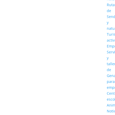
Ruta
de
Send
y
natu
Turi
acti
Emp
Serv
y
talle
de
Gena
para
emp
Cent
esco
Anim
Noti