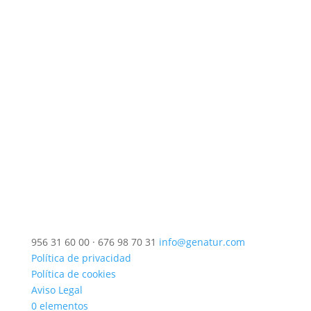
956 31 60 00 · 676 98 70 31
info@genatur.com
Política de privacidad
Política de cookies
Aviso Legal
0 elementos