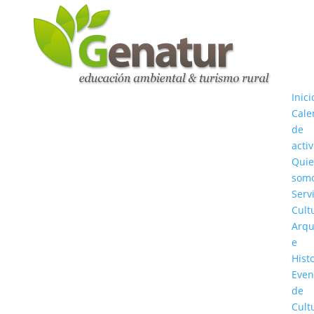
Inici
Cale
de
acti
Quie
som
Serv
Cult
Arqu
e
Hist
Even
de
Cult