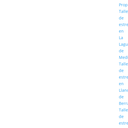
Prop
Talle
de
estre
en
La
Lag
de
Med
Talle
de
estre
en
Llan
de
Berr
Talle
de
estre