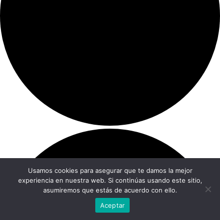
Usamos cookies para asegurar que te damos la mejor
experiencia en nuestra web. Si continúas usando este sitio,
asumiremos que estás de acuerdo con ello.
Aceptar