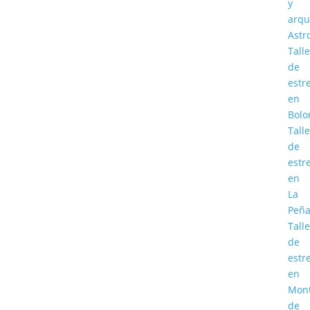
y
arqu
Astr
Talle
de
estre
en
Bolo
Talle
de
estre
en
La
Peñ
Talle
de
estre
en
Mon
de