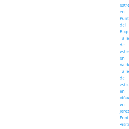
estre
en
Punt
del
Boq
Talle
de
estre
en
Vald
Talle
de
estre
en
Viña
en
Jere
Enot
Visit