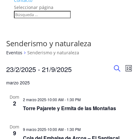
Contacto
Seleccionar página
Senderismo y naturaleza
Eventos
Senderismo y naturaleza
Navega
Na
23/2/2025
 - 
21/9/2025
Lista
de
de
Buscar
Seleccionar
vis
búsqu
marzo 2025
fecha.
de
y
Eve
Dom
vistas
2 marzo 2025-10:00 AM
-
1:30 PM
2
de
Torre Pajarete y Ermita de las Montañas
Evento
Dom
9 marzo 2025-10:00 AM
-
1:30 PM
9
Cola del Embalse de Arcos – El Santiscal