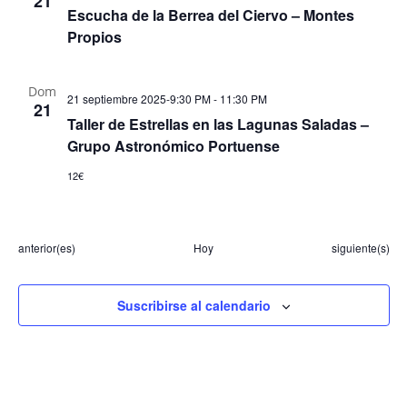
21
Escucha de la Berrea del Ciervo – Montes
Propios
Dom
21 septiembre 2025-9:30 PM
-
11:30 PM
21
Taller de Estrellas en las Lagunas Saladas –
Grupo Astronómico Portuense
12€
Eventos
Eventos
anterior(es)
Hoy
siguiente(s)
Suscribirse al calendario